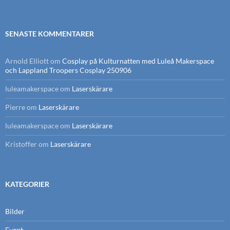
SENASTE KOMMENTARER
Arnold Elliott
om
Cosplay på Kulturnatten med Luleå Makerspace
och Lappland Troopers Cosplay 250906
luleamakerspace
om
Laserskärare
Pierre
om
Laserskärare
luleamakerspace
om
Laserskärare
Kristoffer
om
Laserskärare
KATEGORIER
Bilder
Event