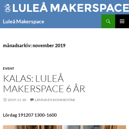
Hoppa
till
innehåll
Sök
Luleå Makerspace
PRIMÄR
MENY
månadsarkiv: november 2019
EVENT
KALAS: LULEÅ
MAKERSPACE 6 ÅR
2019-11-30
LÄMNA EN KOMMENTAR
Lördag 191207 1300-1600