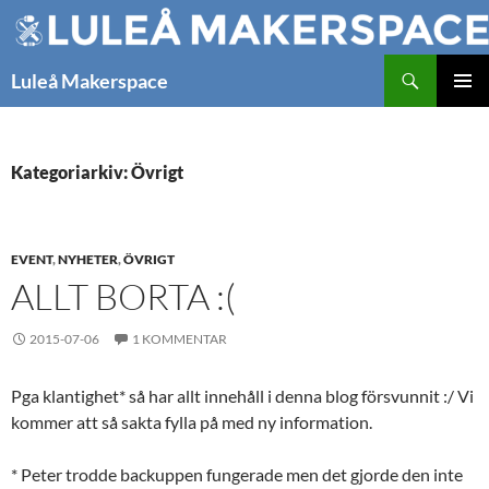
Hoppa
till
innehåll
Sök
Luleå Makerspace
PRIMÄR
MENY
Kategoriarkiv: Övrigt
EVENT
,
NYHETER
,
ÖVRIGT
ALLT BORTA :(
2015-07-06
1 KOMMENTAR
Pga klantighet* så har allt innehåll i denna blog försvunnit :/ Vi
kommer att så sakta fylla på med ny information.
* Peter trodde backuppen fungerade men det gjorde den inte