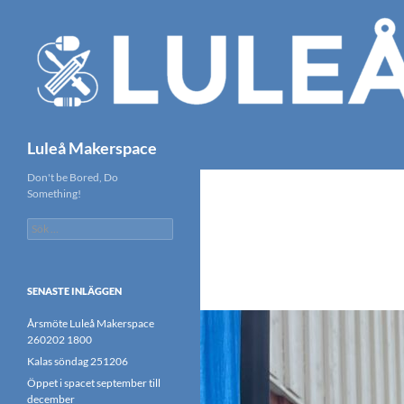
Hoppa
till
innehåll
Sök
Luleå Makerspace
Don't be Bored, Do
Something!
Sök
efter:
SENASTE INLÄGGEN
Årsmöte Luleå Makerspace
260202 1800
Kalas söndag 251206
Öppet i spacet september till
december