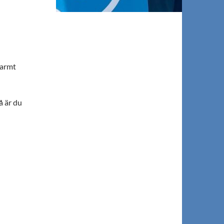
Varmt
å är du