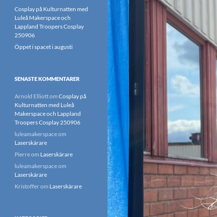
Cosplay på Kulturnatten med
Luleå Makerspace och
Lappland Troopers Cosplay
250906
Öppet i spacet i augusti
SENASTE KOMMENTARER
Arnold Elliott
om
Cosplay på
Kulturnatten med Luleå
Makerspace och Lappland
Troopers Cosplay 250906
luleamakerspace
om
Laserskärare
Pierre
om
Laserskärare
luleamakerspace
om
Laserskärare
Kristoffer
om
Laserskärare