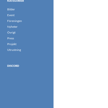
KATEGORIER
Bilder
Event
Föreningen
Nyheter
Övrigt
Press
Projekt
Utrustning
DISCORD