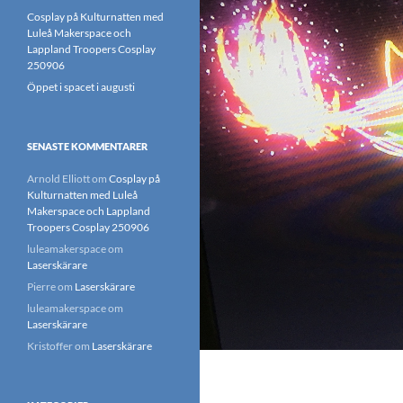
Cosplay på Kulturnatten med
Luleå Makerspace och
Lappland Troopers Cosplay
250906
Öppet i spacet i augusti
SENASTE KOMMENTARER
Arnold Elliott
om
Cosplay på
Kulturnatten med Luleå
Makerspace och Lappland
Troopers Cosplay 250906
luleamakerspace
om
Laserskärare
Pierre
om
Laserskärare
luleamakerspace
om
Laserskärare
Kristoffer
om
Laserskärare