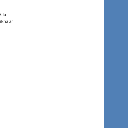
lla
ikna är