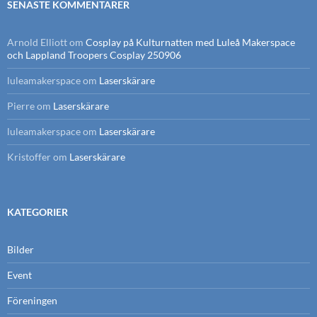
SENASTE KOMMENTARER
Arnold Elliott
om
Cosplay på Kulturnatten med Luleå Makerspace
och Lappland Troopers Cosplay 250906
luleamakerspace
om
Laserskärare
Pierre
om
Laserskärare
luleamakerspace
om
Laserskärare
Kristoffer
om
Laserskärare
KATEGORIER
Bilder
Event
Föreningen