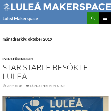
Hoppa
till
innehåll
Sök
Luleå Makerspace
PRIMÄR
MENY
månadsarkiv: oktober 2019
EVENT
,
FÖRENINGEN
STAR STABLE BESÖKTE
LULEÅ
2019-10-31
LÄMNA EN KOMMENTAR