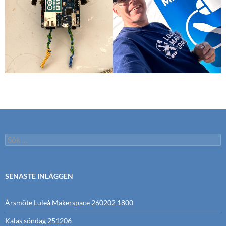
Sök
efter:
SENASTE INLÄGGEN
Årsmöte Luleå Makerspace 260202 1800
Kalas söndag 251206