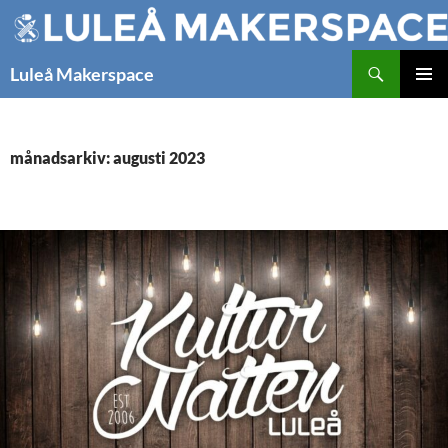
Hoppa
till
innehåll
Sök
Luleå Makerspace
PRIMÄR
MENY
månadsarkiv: augusti 2023