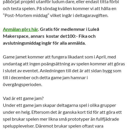
påbörjat projekt utanför ludum dare, eller endast titta förbi
och testa spelen. På söndag kvällen kommer vi att hålla en
”Post-Mortem middag” vilket ingår i deltagaravgiften.
Anmälan görs här
. Gratis för medlemmar i Luleå
Makerspace, annars kostar det100:- Fika och
avslutningsmiddag ingår för alla anmälda.
Game jamet kommer att fungera likadant som i April, med
undantag att ingen poängsättning av spelen kommer att göras
i slutet av eventet. Anledningen till det är att sidan bygg som
till i december och detta game jam hamnar i
övergångsperioden.
Vad är ett game jam?
Under ett game jam skapar deltagarna spel i olika grupper
under en helg. Eftersom det är ganska kort tid för att göra ett
spel brukar spelen mer likna små prototyper än fullfjädrade
spelupplevelser. Däremot brukar spelen oftast vara