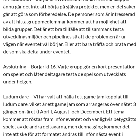
ännu går det inte att börja på själva projektet men en del saker
går att göra som förberedelse. De personer som är intresserad
av att hitta gruppmedlemmar kommer att ha möjlighet att
bilda grupper. Det är ett bra tillfälle att tillsammans testa
utvecklingsmiljöer och pipelines så att de problemen är ur
vägen när eventet väl börjar. Eller att bara träffa och prata med
de som ska delta under eventet.
Avslutning – Börjar kl 16. Varje grupp gör en kort presentation
om spelet och låter deltagare testa de spel som utvecklats
under helgen.
Ludum dare – Vi har valt att hålla i ett game jam kopplat till
ludum dare, vilket är ett game jam som arrangeras över nätet 3
gånger om året (i Aprill, Augusti och December). Ett tema
kommer att röstas fram inför eventet och vanligtvis betygsätts
spelet av de andra deltagarna, men denna gång kommer det
inte att ske för att formatet ändras till inför nästa event i