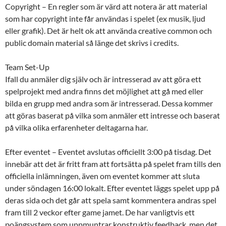
Copyright – En regler som är värd att notera är att material
som har copyright inte får användas i spelet (ex musik, ljud
eller grafik). Det är helt ok att använda creative common och
public domain material så länge det skrivs i credits.
Team Set-Up
Ifall du anmäler dig själv och är intresserad av att göra ett
spelprojekt med andra finns det möjlighet att gå med eller
bilda en grupp med andra som är intresserad. Dessa kommer
att göras baserat på vilka som anmäler ett intresse och baserat
på vilka olika erfarenheter deltagarna har.
Efter eventet – Eventet avslutas officiellt 3:00 på tisdag. Det
innebär att det är fritt fram att fortsätta på spelet fram tills den
officiella inlämningen, även om eventet kommer att sluta
under söndagen 16:00 lokalt. Efter eventet läggs spelet upp på
deras sida och det går att spela samt kommentera andras spel
fram till 2 veckor efter game jamet. De har vanligtvis ett
poängsystem som uppmuntrar konstruktiv feedback, men det