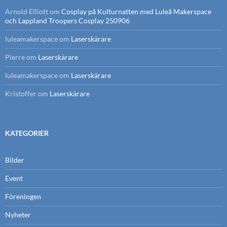
Arnold Elliott
om
Cosplay på Kulturnatten med Luleå Makerspace
och Lappland Troopers Cosplay 250906
luleamakerspace
om
Laserskärare
Pierre
om
Laserskärare
luleamakerspace
om
Laserskärare
Kristoffer
om
Laserskärare
KATEGORIER
Bilder
Event
Föreningen
Nyheter