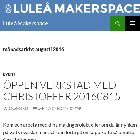
Hoppa
till
innehåll
Sök
Luleå Makerspace
PRIMÄR
MENY
månadsarkiv: augusti 2016
EVENT
ÖPPEN VERKSTAD MED
CHRISTOFFER 20160815
2016-08-14
LÄMNA EN KOMMENTAR
Kom och arbeta med dina makingprojekt eller om du är nyfiken
på vad vi sysslar med, så kom förbi på en kopp kaffe så berättar
Christoffer mer.