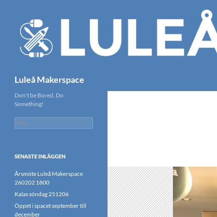
Hoppa
till
innehåll
Sök
Luleå Makerspace
Don't be Bored, Do
Something!
Sök
efter:
SENASTE INLÄGGEN
Årsmöte Luleå Makerspace
260202 1800
Kalas söndag 251206
Öppet i spacet september till
december