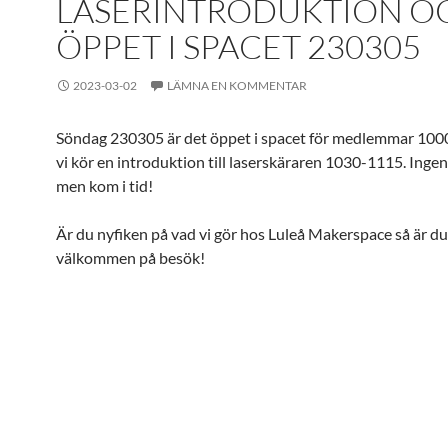
LASERINTRODUKTION O
ÖPPET I SPACET 230305
2023-03-02
LÄMNA EN KOMMENTAR
Söndag 230305 är det öppet i spacet för medlemmar 10
vi kör en introduktion till laserskäraren 1030-1115. Ing
men kom i tid!
Är du nyfiken på vad vi gör hos Luleå Makerspace så är du 
välkommen på besök!