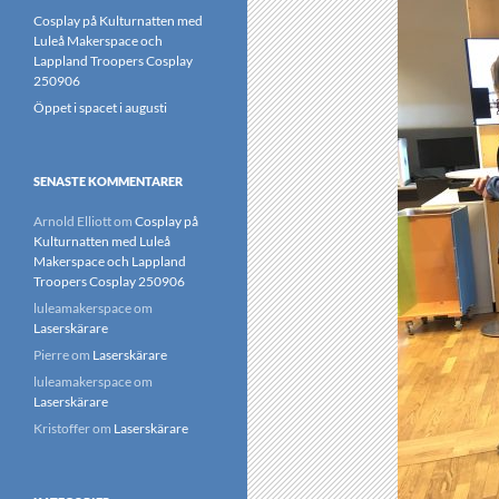
Cosplay på Kulturnatten med
Luleå Makerspace och
Lappland Troopers Cosplay
250906
Öppet i spacet i augusti
SENASTE KOMMENTARER
Arnold Elliott
om
Cosplay på
Kulturnatten med Luleå
Makerspace och Lappland
Troopers Cosplay 250906
luleamakerspace
om
Laserskärare
Pierre
om
Laserskärare
luleamakerspace
om
Laserskärare
Kristoffer
om
Laserskärare