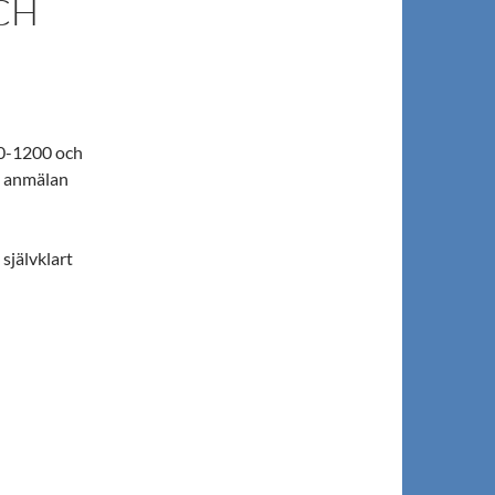
CH
00-1200 och
en anmälan
självklart