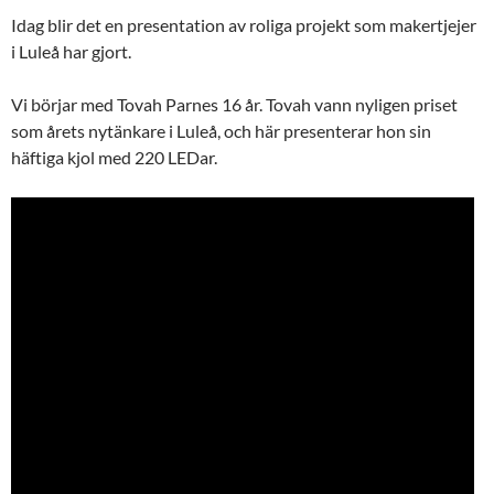
Idag blir det en presentation av roliga projekt som makertjejer
i Luleå har gjort.
Vi börjar med Tovah Parnes 16 år. Tovah vann nyligen priset
som årets nytänkare i Luleå, och här presenterar hon sin
häftiga kjol med 220 LEDar.