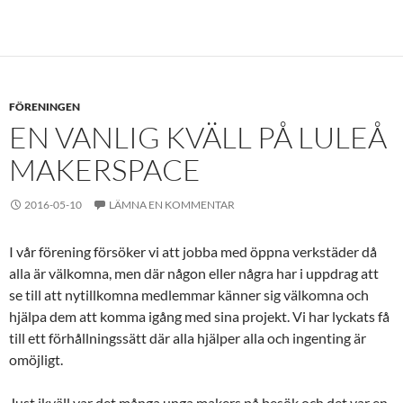
FÖRENINGEN
EN VANLIG KVÄLL PÅ LULEÅ
MAKERSPACE
2016-05-10
LÄMNA EN KOMMENTAR
I vår förening försöker vi att jobba med öppna verkstäder då
alla är välkomna, men där någon eller några har i uppdrag att
se till att nytillkomna medlemmar känner sig välkomna och
hjälpa dem att komma igång med sina projekt. Vi har lyckats få
till ett förhållningssätt där alla hjälper alla och ingenting är
omöjligt.
Just ikväll var det många unga makers på besök och det var en