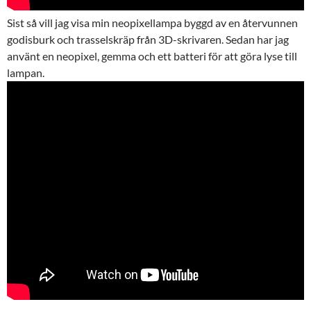
Sist så vill jag visa min neopixellampa byggd av en återvunnen
godisburk och trasselskräp från 3D-skrivaren. Sedan har jag
använt en neopixel, gemma och ett batteri för att göra lyse till
lampan.