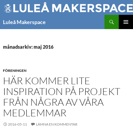
Hoppa
till
innehåll
Sök
Luleå Makerspace
PRIMÄR
MENY
månadsarkiv: maj 2016
FÖRENINGEN
HÄR KOMMER LITE
INSPIRATION PÅ PROJEKT
FRÅN NÅGRA AV VÅRA
MEDLEMMAR
2016-05-11
LÄMNA EN KOMMENTAR