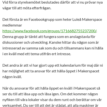
Vid förra styrelsemötet beslutades därför att vi nu prövar nya
vägar till att möta efterfrågan.
Det första är en Facebookgrupp som heter Luleå Makerspace
medlemmar
https://www.facebook.com/groups/1716682755237200/
.
Denna grupp är tänkt att fungera som en anslagstavla för
diskussioner och utveckling. Kanske hittar du någon som är
intresserad av samma sak som du och tillsammans kan ni hålla
i en kväll med ett tema utifrån ert intresse.
Det andra är att vi har gjort upp ett kalendarium för maj där ni
har möjlighet att ta ansvar för att hålla öppet i Makerspacet
någon kväll.
När du ansvarar för att hålla öppet en kväll i Makerspacet så
ser du till att låsa upp och låsa igen. Om det kommer någon
nyfiken till våra lokaler visar du dem runt och berättar om vår
verksamhet. Du ser till att det är städat, att alla maskiner är