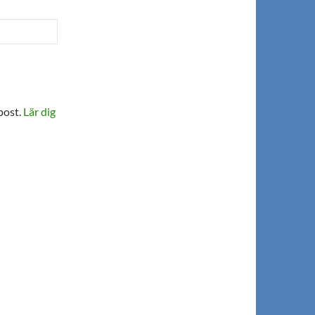
post.
Lär dig