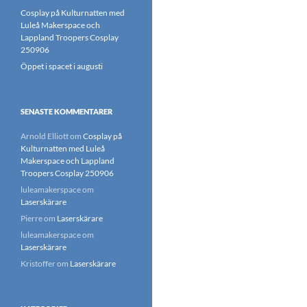
Cosplay på Kulturnatten med
Luleå Makerspace och
Lappland Troopers Cosplay
250906
Öppet i spacet i augusti
SENASTE KOMMENTARER
Arnold Elliott
om
Cosplay på
Kulturnatten med Luleå
Makerspace och Lappland
Troopers Cosplay 250906
luleamakerspace
om
Laserskärare
Pierre
om
Laserskärare
luleamakerspace
om
Laserskärare
Kristoffer
om
Laserskärare