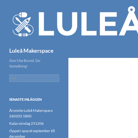
Hoppa
till
innehåll
Sök
Luleå Makerspace
Don't be Bored, Do
Something!
Sök
efter:
SENASTE INLÄGGEN
Årsmöte Luleå Makerspace
260202 1800
Kalas söndag 251206
Öppet i spacet september till
december