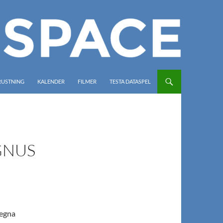
RUSTNING
KALENDER
FILMER
TESTA DATASPEL
GNUS
 egna