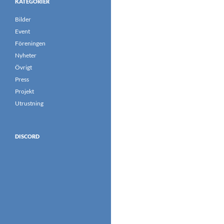
KATEGORIER
Bilder
Event
Föreningen
Nyheter
Övrigt
Press
Projekt
Utrustning
DISCORD