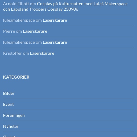
Arnold Elliott
om
Cosplay på Kulturnatten med Luleå Makerspace
och Lappland Troopers Cosplay 250906
luleamakerspace
om
Laserskärare
Pierre
om
Laserskärare
luleamakerspace
om
Laserskärare
Kristoffer
om
Laserskärare
KATEGORIER
Bilder
Event
Föreningen
Nyheter