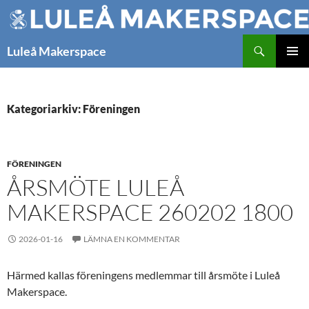
Hoppa
till
innehåll
Sök
Luleå Makerspace
PRIMÄR
MENY
Kategoriarkiv: Föreningen
FÖRENINGEN
ÅRSMÖTE LULEÅ
MAKERSPACE 260202 1800
2026-01-16
LÄMNA EN KOMMENTAR
Härmed kallas föreningens medlemmar till årsmöte i Luleå
Makerspace.