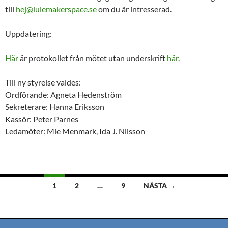
till
hej@lulemakerspace.se
om du är intresserad.
Uppdatering:
Här
är protokollet från mötet utan underskrift
här
.
Till ny styrelse valdes:
Ordförande: Agneta Hedenström
Sekreterare: Hanna Eriksson
Kassör: Peter Parnes
Ledamöter: Mie Menmark, Ida J. Nilsson
Inläggsnavigering
1
2
…
9
NÄSTA →