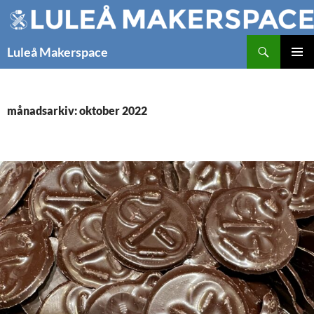
Hoppa
till
innehåll
Sök
Luleå Makerspace
PRIMÄR
MENY
månadsarkiv: oktober 2022