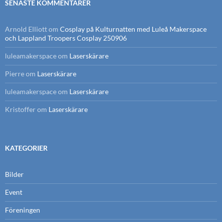
SENASTE KOMMENTARER
Arnold Elliott
om
Cosplay på Kulturnatten med Luleå Makerspace
och Lappland Troopers Cosplay 250906
luleamakerspace
om
Laserskärare
Pierre
om
Laserskärare
luleamakerspace
om
Laserskärare
Kristoffer
om
Laserskärare
KATEGORIER
Bilder
Event
Föreningen