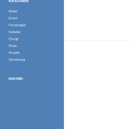
KATEGORIER
Bilder
Event
Föreningen
Nyheter
Övrigt
Press
Projekt
Utrustning
DISCORD