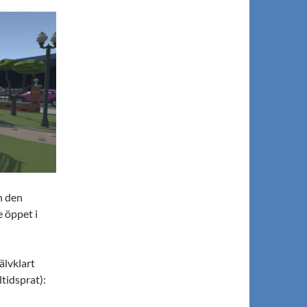
n den
e öppet i
älvklart
ltidsprat):