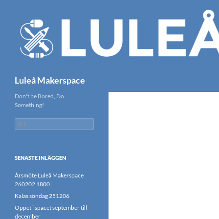
Hoppa
till
innehåll
Sök
Luleå Makerspace
Don't be Bored, Do
Something!
Sök
efter:
SENASTE INLÄGGEN
Årsmöte Luleå Makerspace
260202 1800
Kalas söndag 251206
Öppet i spacet september till
december