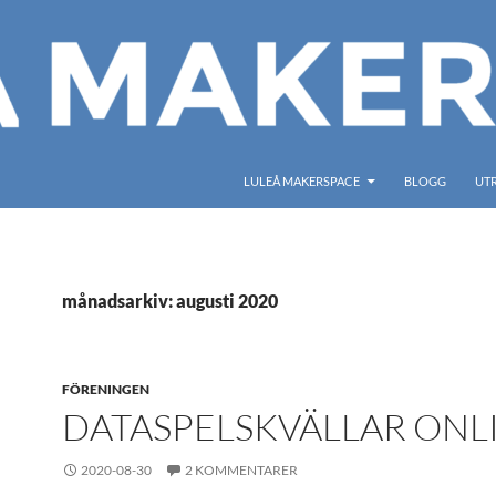
LULEÅ MAKERSPACE
BLOGG
UT
månadsarkiv: augusti 2020
FÖRENINGEN
DATASPELSKVÄLLAR ONL
2020-08-30
2 KOMMENTARER