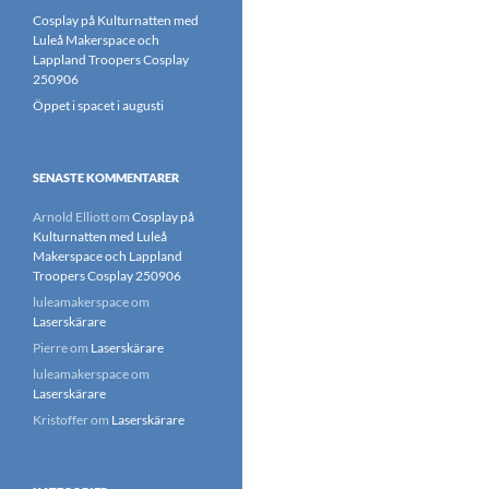
Cosplay på Kulturnatten med
Luleå Makerspace och
Lappland Troopers Cosplay
250906
Öppet i spacet i augusti
SENASTE KOMMENTARER
Arnold Elliott
om
Cosplay på
Kulturnatten med Luleå
Makerspace och Lappland
Troopers Cosplay 250906
luleamakerspace
om
Laserskärare
Pierre
om
Laserskärare
luleamakerspace
om
Laserskärare
Kristoffer
om
Laserskärare