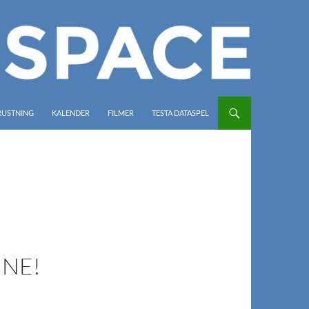
RUSTNING
KALENDER
FILMER
TESTA DATASPEL
INE!