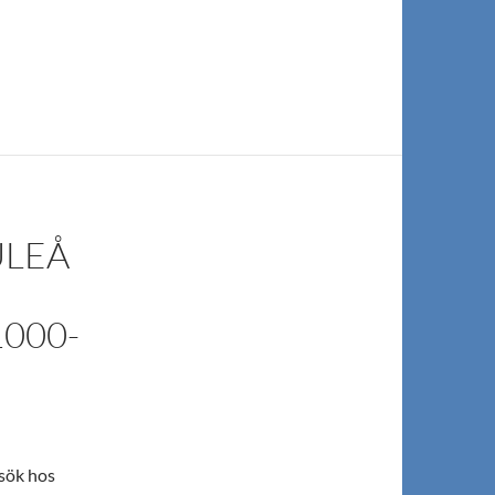
ULEÅ
000-
esök hos