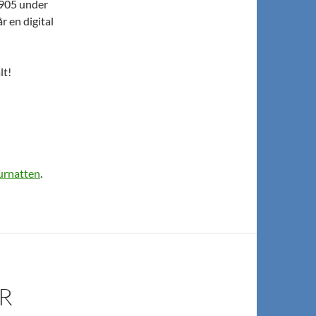
0905 under
r en digital
lt!
urnatten
.
AR