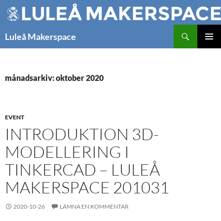
Hoppa
till
innehåll
Sök
Luleå Makerspace
PRIMÄR
MENY
månadsarkiv: oktober 2020
EVENT
INTRODUKTION 3D-
MODELLERING I
TINKERCAD – LULEÅ
MAKERSPACE 201031
2020-10-26
LÄMNA EN KOMMENTAR