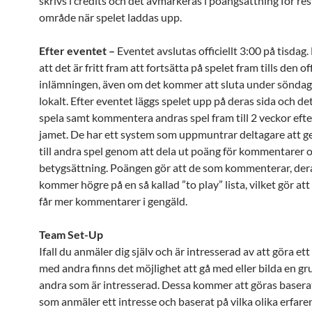
skrivs i credits och det avmarkeras i poängsättning för re
område när spelet laddas upp.
Efter eventet –
Eventet avslutas officiellt 3:00 på tisdag
att det är fritt fram att fortsätta på spelet fram tills den off
inlämningen, även om det kommer att sluta under sönda
lokalt. Efter eventet läggs spelet upp på deras sida och det
spela samt kommentera andras spel fram till 2 veckor eft
jamet. De har ett system som uppmuntrar deltagare att g
till andra spel genom att dela ut poäng för kommentarer 
betygsättning. Poängen gör att de som kommenterar, der
kommer högre på en så kallad ”to play” lista, vilket gör att
får mer kommentarer i gengäld.
Team Set-Up
Ifall du anmäler dig själv och är intresserad av att göra et
med andra finns det möjlighet att gå med eller bilda en g
andra som är intresserad. Dessa kommer att göras baserat
som anmäler ett intresse och baserat på vilka olika erfar