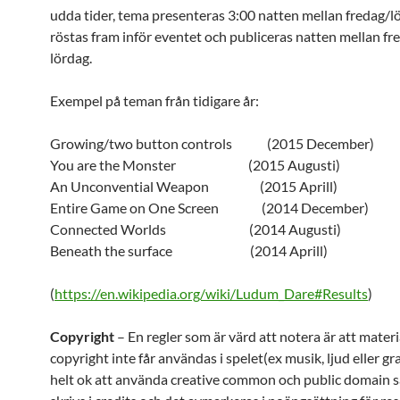
udda tider, tema presenteras 3:00 natten mellan fredag/l
röstas fram inför eventet och publiceras natten mellan fr
lördag.
Exempel på teman från tidigare år:
Growing/two button controls (2015 December)
You are the Monster (2015 Augusti)
An Unconvential Weapon (2015 Aprill)
Entire Game on One Screen (2014 December)
Connected Worlds (2014 Augusti)
Beneath the surface (2014 Aprill)
(
https://en.wikipedia.org/wiki/Ludum_Dare#Results
)
Copyright
– En regler som är värd att notera är att mater
copyright inte får användas i spelet(ex musik, ljud eller gra
helt ok att använda creative common och public domain s