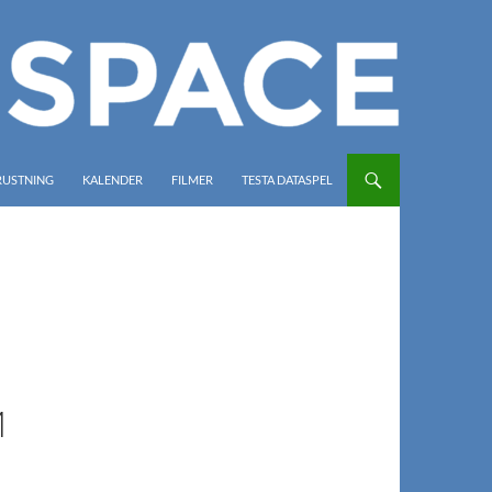
RUSTNING
KALENDER
FILMER
TESTA DATASPEL
M