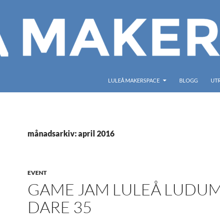
LULEÅ MAKERSPACE
BLOGG
UT
månadsarkiv: april 2016
EVENT
GAME JAM LULEÅ LUDU
DARE 35