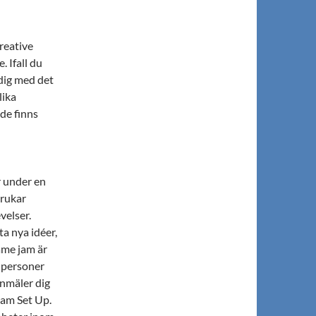
reative
 Ifall du
 dig med det
lika
de finns
r under en
brukar
velser.
a nya idéer,
ame jam är
a personer
anmäler dig
Team Set Up.