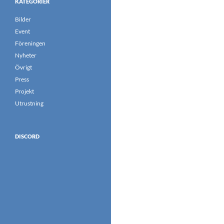
KATEGORIER
Bilder
Event
Föreningen
Nyheter
Övrigt
Press
Projekt
Utrustning
DISCORD