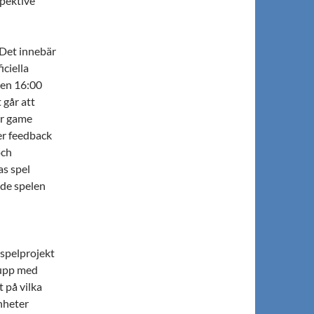
spektive
. Det innebär
iciella
gen 16:00
 går att
er game
er feedback
och
as spel
 de spelen
t spelprojekt
rupp med
 på vilka
enheter