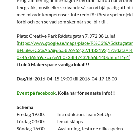
Programmering är inte något krav utan ifall du har erfar
tex grafik, musik eller skrivande så kan vi hjälpa dig att hi
med mixade kompetenser. Inte redo för första spelprojek
förbi och och se vad som sker när spel blir till.
Plats
: Creative Park Rådstugatan 7, 972 38 Luleå
(
https://www.google.se/maps/place/R%C3%A5dstugata
8+Lule%C3%A5/@65.5826962,22.1433193,17z/data=!
0x467f6559c7ca7e61:0x38f47432856b140b!6m1!1e1
)
i Luleå Makerspace vanliga lokal!!!
Dag/tid:
2016-04-15 19:00 till 2016-04-17 18:00
Event på facebook
. Kolla här för senaste info!!!
Schema
Fredag 19:00: Introduktion, Team Set Up
Lördag 03:00: Temat släpps
Söndag 16:00 Avslutning, testa de olika spelen