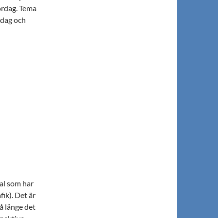
ördag. Tema
edag och
ial som har
fik). Det är
å länge det