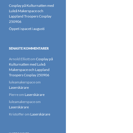
Cosplay på Kulturnatten med
Luleå Makerspace och
Lappland Troopers Cosplay
250906
Öppet i spacet i augusti
SENASTE KOMMENTARER
Arnold Elliott
om
Cosplay på
Kulturnatten med Luleå
Makerspace och Lappland
Troopers Cosplay 250906
luleamakerspace
om
Laserskärare
Pierre
om
Laserskärare
luleamakerspace
om
Laserskärare
Kristoffer
om
Laserskärare