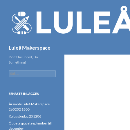
Hoppa
till
innehåll
Sök
Luleå Makerspace
Don't be Bored, Do
Something!
Sök
efter:
SENASTE INLÄGGEN
Årsmöte Luleå Makerspace
260202 1800
Kalas söndag 251206
Öppet i spacet september till
december