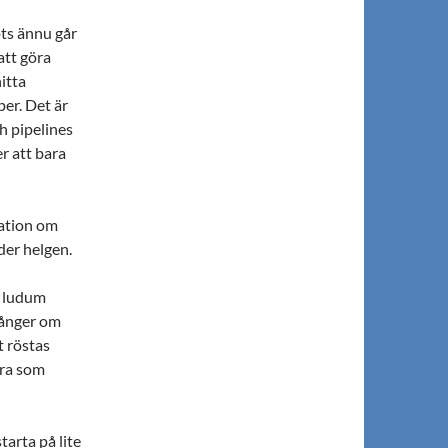
pts ännu går
att göra
itta
er. Det är
ch pipelines
er att bara
tation om
der helgen.
ll ludum
gånger om
t röstas
dra som
arta på lite