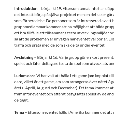
Introduktion
– börjar kl 19. Eftersom temat inte har släp
det inte att börja på själva projektet men en del saker går 
som förberedelse. De personer som är intresserad av att h
gruppmedlemmar kommer att ha möjlighet att bilda grupp
ett bra tillfälle att tillsammans testa utvecklingsmiljöer o
så att de problemen är ur vägen när eventet väl börjar. Ell
träffa och prata med de som ska delta under eventet.
Avslutning
– Börjar kl 16. Varje grupp gör en kort presen
spelet och låter deltagare testa de spel som utvecklats un
Ludum dare
Vi har valt att hålla i ett game jam kopplat ti
dare, vilket är ett game jam som arrangeras över nätet 3 
året (i Aprill, Augusti och December). Ett tema kommer at
fram inför eventet och efteråt betygsätts spelet av de an
deltagit.
Tema –
Eftersom eventet hålls i Amerika kommer det att st