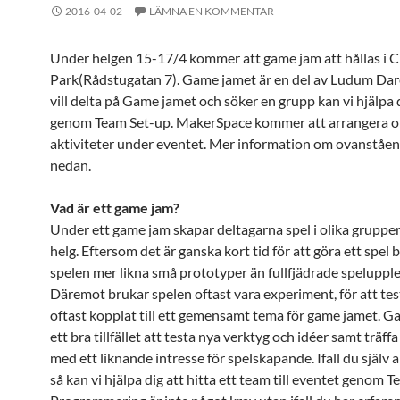
2016-04-02
LÄMNA EN KOMMENTAR
Under helgen 15-17/4 kommer att game jam att hållas i C
Park(Rådstugatan 7). Game jamet är en del av Ludum Dare.
vill delta på Game jamet och söker en grupp kan vi hjälpa
genom Team Set-up. MakerSpace kommer att arrangera o
aktiviteter under eventet. Mer information om ovanståen
nedan.
Vad är ett game jam?
Under ett game jam skapar deltagarna spel i olika gruppe
helg. Eftersom det är ganska kort tid för att göra ett spel 
spelen mer likna små prototyper än fullfjädrade spelupple
Däremot brukar spelen oftast vara experiment, för att test
oftast kopplat till ett gemensamt tema för game jamet. G
ett bra tillfället att testa nya verktyg och idéer samt träff
med ett liknande intresse för spelskapande. Ifall du själv 
så kan vi hjälpa dig att hitta ett team till eventet genom 