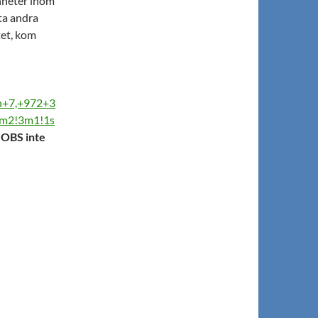
enheter inom
tta andra
tet, kom
n+7,+972+3
4m2!3m1!1s
OBS inte