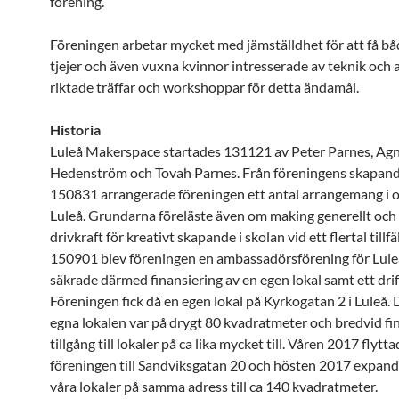
förening.
Föreningen arbetar mycket med jämställdhet för att få bå
tjejer och även vuxna kvinnor intresserade av teknik och 
riktade träffar och workshoppar för detta ändamål.
Historia
Luleå Makerspace startades 131121 av Peter Parnes, Ag
Hedenström och Tovah Parnes. Från föreningens skapande
150831 arrangerade föreningen ett antal arrangemang i oli
Luleå. Grundarna föreläste även om making generellt oc
drivkraft för kreativt skapande i skolan vid ett flertal tillfä
150901 blev föreningen en ambassadörsförening för Lule
säkrade därmed finansiering av en egen lokal samt ett drif
Föreningen fick då en egen lokal på Kyrkogatan 2 i Luleå. 
egna lokalen var på drygt 80 kvadratmeter och bredvid fi
tillgång till lokaler på ca lika mycket till. Våren 2017 flytt
föreningen till Sandviksgatan 20 och hösten 2017 expand
våra lokaler på samma adress till ca 140 kvadratmeter.