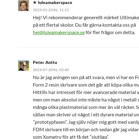
luleamakerspace
2023-01-23 KL. 11:11
Hej! Vi rekommenderar generellt märket Ultimake
på ett flertal skolor. Du får gärna kontakta oss på
hej@luleamakerspace.se
för fler frågor om detta.
Peter Anttu
2023-07-20 KL. 02:40
Nu är jag aningen sen på att svara, men vi har en
Form 2 resin skrivare som det går att köpa olika mate
Hittills har intresset för mer avancerade material va
men om man absolut inte måste ha något i metall s
många olika plastmaterial som mer än väl räcker. S
sällan man skriver ut något i ett dyrare material u
”prototypfasen”. Jag själv nöjer mig gott med vanl
FDM skrivare till en början och sedan går jag vidare 
som Xometry för att få det ”slutliga”.