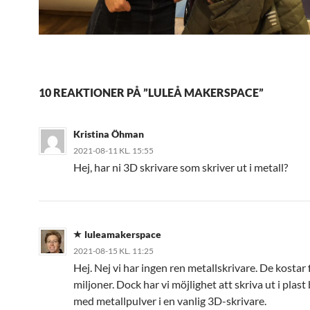
10 REAKTIONER PÅ ”LULEÅ MAKERSPACE”
Kristina Öhman
2021-08-11 KL. 15:55
Hej, har ni 3D skrivare som skriver ut i metall?
luleamakerspace
2021-08-15 KL. 11:25
Hej. Nej vi har ingen ren metallskrivare. De kostar 
miljoner. Dock har vi möjlighet att skriva ut i plas
med metallpulver i en vanlig 3D-skrivare.