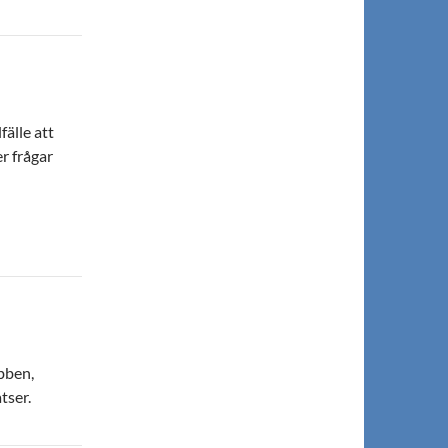
fälle att
r frågar
bben,
tser.