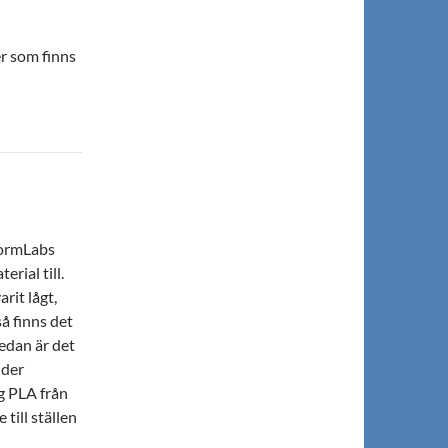
r som finns
 FormLabs
rial till.
rit lågt,
å finns det
edan är det
nder
ig PLA från
till ställen