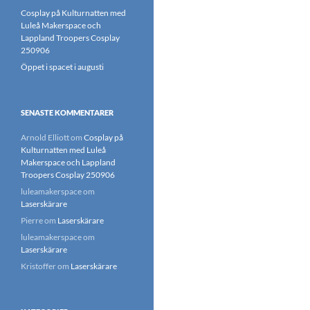
Cosplay på Kulturnatten med
Luleå Makerspace och
Lappland Troopers Cosplay
250906
Öppet i spacet i augusti
SENASTE KOMMENTARER
Arnold Elliott
om
Cosplay på
Kulturnatten med Luleå
Makerspace och Lappland
Troopers Cosplay 250906
luleamakerspace
om
Laserskärare
Pierre
om
Laserskärare
luleamakerspace
om
Laserskärare
Kristoffer
om
Laserskärare