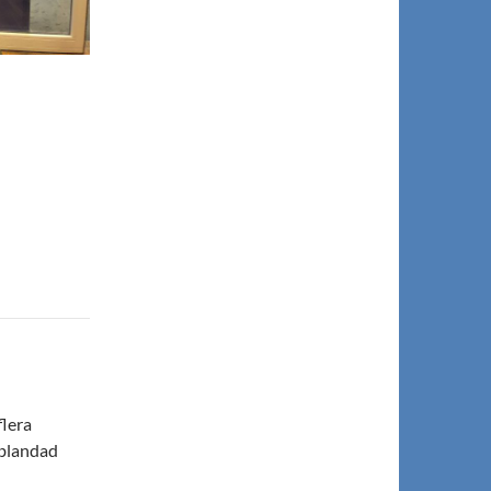
flera
t blandad