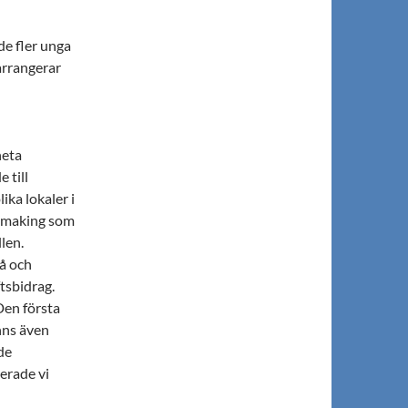
de fler unga
arrangerar
neta
 till
ka lokaler i
h making som
llen.
å och
tsbidrag.
Den första
nns även
ade
erade vi