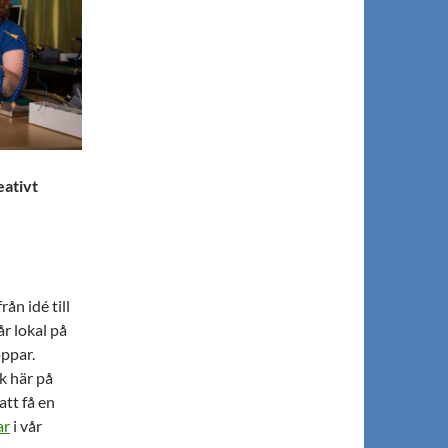
eativt
ån idé till
år lokal på
ppar.
k här på
tt få en
ar
i vår