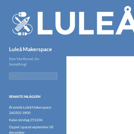
Hoppa
till
innehåll
Sök
Luleå Makerspace
Don't be Bored, Do
Something!
Sök
efter:
SENASTE INLÄGGEN
Årsmöte Luleå Makerspace
260202 1800
Kalas söndag 251206
Öppet i spacet september till
december