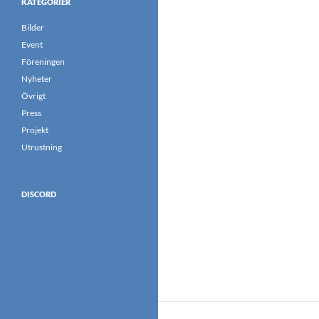
KATEGORIER
Bilder
Event
Föreningen
Nyheter
Övrigt
Press
Projekt
Utrustning
DISCORD