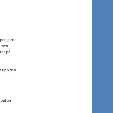
n pengarna
r men
ras på
få upp den
 bättre!