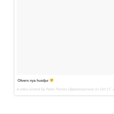
Olivers nya husdjur
A video posted by Peter Parnes (@peterparnes) on
Oct 17, 2015