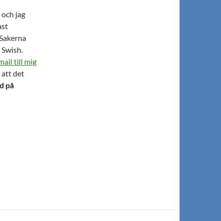
 och jag
ast
. Sakerna
 Swish.
mail till mig
 att det
ed på