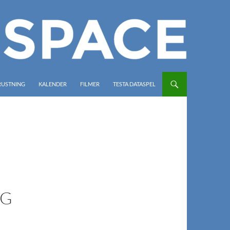
RUSTNING
KALENDER
FILMER
TESTA DATASPEL
NG