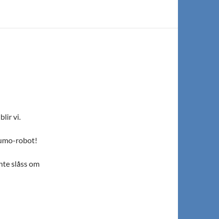
lir vi.
Zumo-robot!
nte slåss om