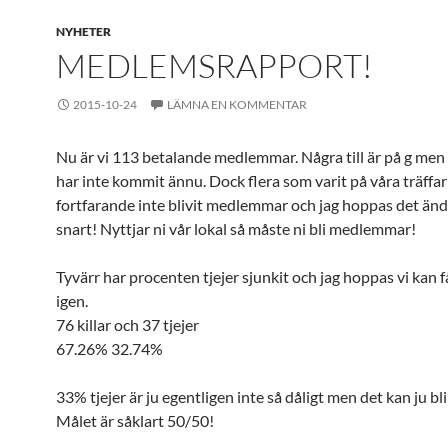
NYHETER
MEDLEMSRAPPORT!
2015-10-24
LÄMNA EN KOMMENTAR
Nu är vi 113 betalande medlemmar. Några till är på g me
har inte kommit ännu. Dock flera som varit på våra träffa
fortfarande inte blivit medlemmar och jag hoppas det änd
snart! Nyttjar ni vår lokal så måste ni bli medlemmar!
Tyvärr har procenten tjejer sjunkit och jag hoppas vi kan 
igen.
76 killar och 37 tjejer
67.26% 32.74%
33% tjejer är ju egentligen inte så dåligt men det kan ju bli
Målet är såklart 50/50!