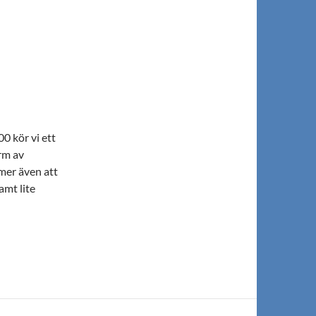
0 kör vi ett
rm av
mer även att
amt lite