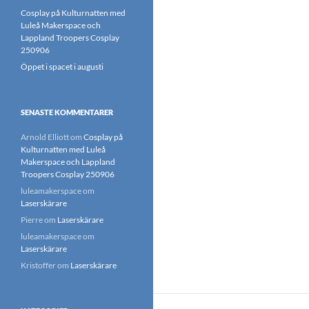
Cosplay på Kulturnatten med
Luleå Makerspace och
Lappland Troopers Cosplay
250906
Öppet i spacet i augusti
SENASTE KOMMENTARER
Arnold Elliott
om
Cosplay på
Kulturnatten med Luleå
Makerspace och Lappland
Troopers Cosplay 250906
luleamakerspace
om
Laserskärare
Pierre
om
Laserskärare
luleamakerspace
om
Laserskärare
Kristoffer
om
Laserskärare