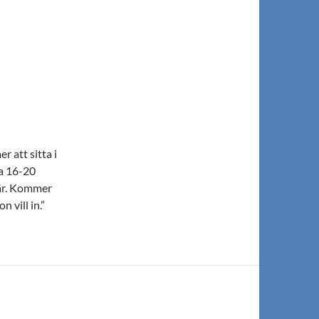
 att sitta i
ca 16-20
vär. Kommer
 vill in.”