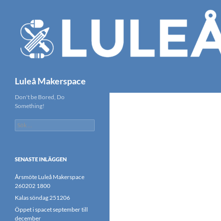
Hoppa
till
innehåll
Sök
Luleå Makerspace
Don't be Bored, Do
Something!
Sök
efter:
SENASTE INLÄGGEN
Årsmöte Luleå Makerspace
260202 1800
Kalas söndag 251206
Öppet i spacet september till
december