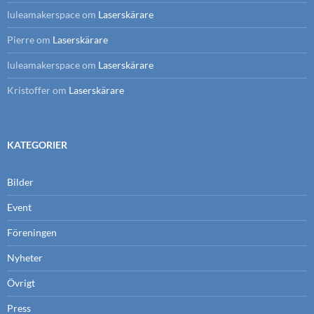
luleamakerspace
om
Laserskärare
Pierre
om
Laserskärare
luleamakerspace
om
Laserskärare
Kristoffer
om
Laserskärare
KATEGORIER
Bilder
Event
Föreningen
Nyheter
Övrigt
Press