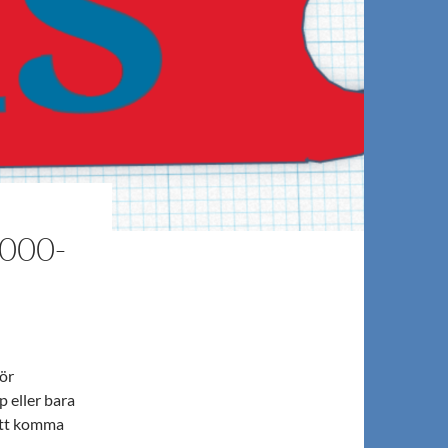
000-
ör
p eller bara
 att komma