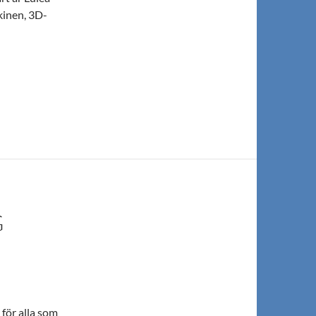
inen, 3D-
G
för alla som