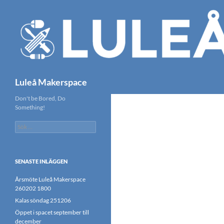
Hoppa
till
innehåll
Sök
Luleå Makerspace
Don't be Bored, Do
Something!
Sök
efter:
SENASTE INLÄGGEN
Årsmöte Luleå Makerspace
260202 1800
Kalas söndag 251206
Öppet i spacet september till
december