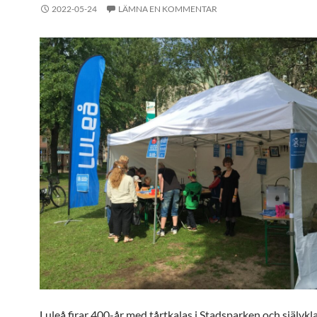
2022-05-24
LÄMNA EN KOMMENTAR
Luleå firar 400-år med tårtkalas i Stadsparken och självkla