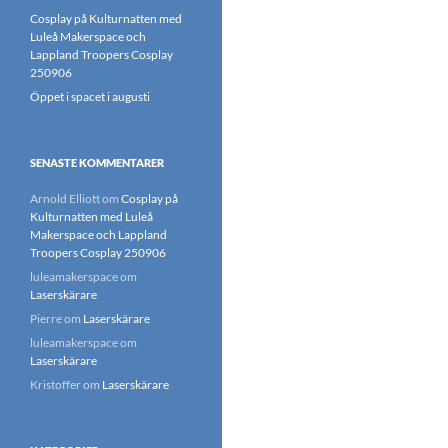
Cosplay på Kulturnatten med
Luleå Makerspace och
Lappland Troopers Cosplay
250906
Öppet i spacet i augusti
SENASTE KOMMENTARER
Arnold Elliott
om
Cosplay på
Kulturnatten med Luleå
Makerspace och Lappland
Troopers Cosplay 250906
luleamakerspace
om
Laserskärare
Pierre
om
Laserskärare
luleamakerspace
om
Laserskärare
Kristoffer
om
Laserskärare