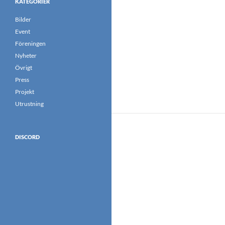
KATEGORIER
Bilder
Event
Föreningen
Nyheter
Övrigt
Press
Projekt
Utrustning
DISCORD