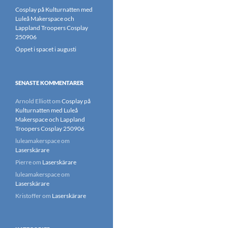
Cosplay på Kulturnatten med
Luleå Makerspace och
Lappland Troopers Cosplay
250906
Öppet i spacet i augusti
SENASTE KOMMENTARER
Arnold Elliott
om
Cosplay på
Kulturnatten med Luleå
Makerspace och Lappland
Troopers Cosplay 250906
luleamakerspace
om
Laserskärare
Pierre
om
Laserskärare
luleamakerspace
om
Laserskärare
Kristoffer
om
Laserskärare