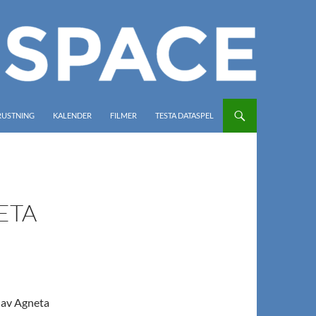
RUSTNING
KALENDER
FILMER
TESTA DATASPEL
ETA
 av Agneta