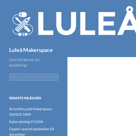
Hoppa
till
innehåll
Sök
Luleå Makerspace
Don't be Bored, Do
Something!
Sök
efter:
SENASTE INLÄGGEN
Årsmöte Luleå Makerspace
260202 1800
Kalas söndag 251206
Öppet i spacet september till
december