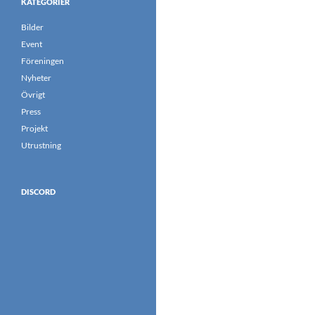
KATEGORIER
Bilder
Event
Föreningen
Nyheter
Övrigt
Press
Projekt
Utrustning
DISCORD