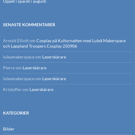
Öppet i spacet i augusti
SENASTE KOMMENTARER
Arnold Elliott
om
Cosplay på Kulturnatten med Luleå Makerspace
och Lappland Troopers Cosplay 250906
luleamakerspace
om
Laserskärare
Pierre
om
Laserskärare
luleamakerspace
om
Laserskärare
Kristoffer
om
Laserskärare
KATEGORIER
Bilder