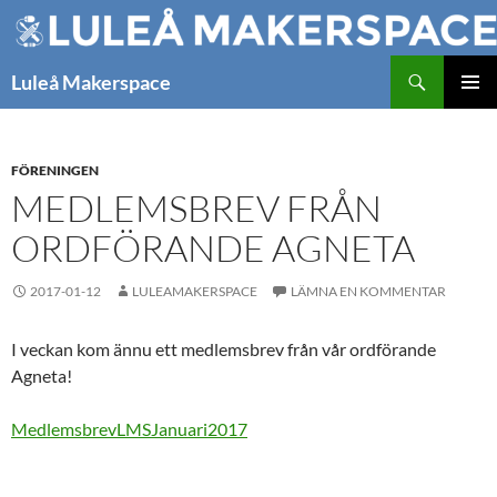
Hoppa
till
innehåll
Sök
Luleå Makerspace
PRIMÄR
MENY
FÖRENINGEN
MEDLEMSBREV FRÅN
ORDFÖRANDE AGNETA
2017-01-12
LULEAMAKERSPACE
LÄMNA EN KOMMENTAR
I veckan kom ännu ett medlemsbrev från vår ordförande
Agneta!
MedlemsbrevLMSJanuari2017