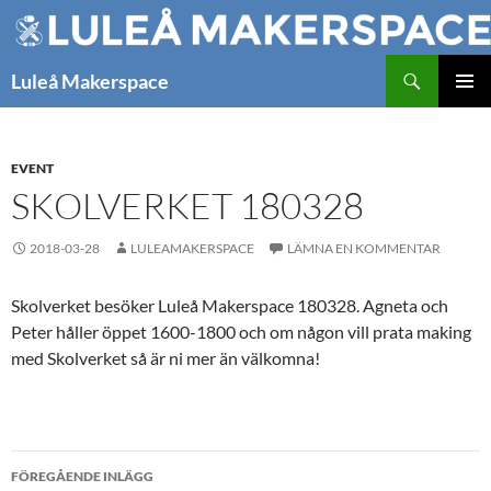
Hoppa
till
innehåll
Sök
Luleå Makerspace
PRIMÄR
MENY
EVENT
SKOLVERKET 180328
2018-03-28
LULEAMAKERSPACE
LÄMNA EN KOMMENTAR
Skolverket besöker Luleå Makerspace 180328. Agneta och
Peter håller öppet 1600-1800 och om någon vill prata making
med Skolverket så är ni mer än välkomna!
Inläggsnavigering
FÖREGÅENDE INLÄGG