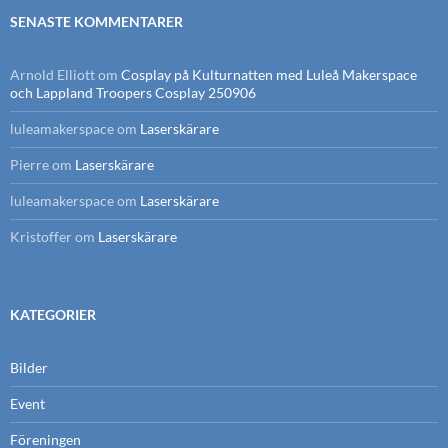
SENASTE KOMMENTARER
Arnold Elliott
om
Cosplay på Kulturnatten med Luleå Makerspace
och Lappland Troopers Cosplay 250906
luleamakerspace
om
Laserskärare
Pierre
om
Laserskärare
luleamakerspace
om
Laserskärare
Kristoffer
om
Laserskärare
KATEGORIER
Bilder
Event
Föreningen