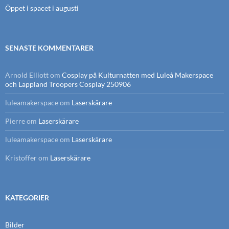
Öppet i spacet i augusti
SENASTE KOMMENTARER
Arnold Elliott
om
Cosplay på Kulturnatten med Luleå Makerspace
och Lappland Troopers Cosplay 250906
luleamakerspace
om
Laserskärare
Pierre
om
Laserskärare
luleamakerspace
om
Laserskärare
Kristoffer
om
Laserskärare
KATEGORIER
Bilder