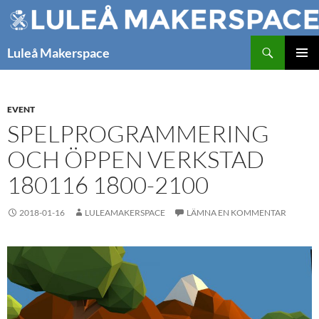
Hoppa
till
innehåll
Sök
Luleå Makerspace
PRIMÄR
MENY
EVENT
SPELPROGRAMMERING
OCH ÖPPEN VERKSTAD
180116 1800-2100
2018-01-16
LULEAMAKERSPACE
LÄMNA EN KOMMENTAR