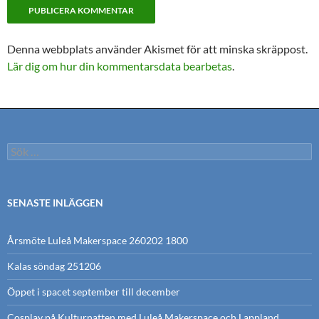
Denna webbplats använder Akismet för att minska skräppost.
Lär dig om hur din kommentarsdata bearbetas
.
Sök
efter:
SENASTE INLÄGGEN
Årsmöte Luleå Makerspace 260202 1800
Kalas söndag 251206
Öppet i spacet september till december
Cosplay på Kulturnatten med Luleå Makerspace och Lappland