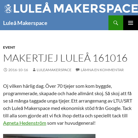
Hoppa
till
innehåll
Sök
Luleå Makerspace
PRIMÄR
MENY
EVENT
MAKERTJEJ LULEÅ 161016
2016-10-16
LULEAMAKERSPACE
LÄMNA EN KOMMENTAR
Oj vilken härlig dag. Över 70 tjejer som kom byggde,
programmerade, skapade och hade allmänt skoj. Så skoj att få
se så många taggade unga tjejer. Ett arrangemang av LTU/SRT
och Luleå Makerspace med ekonomisk stöd från Google. Tack
till alla som gjorde att vi fick ihop detta och speciellt tack till
Agneta Hedenström
som var huvudgeneral!