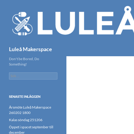
Hoppa
till
innehåll
Sök
Luleå Makerspace
Don't be Bored, Do
Something!
Sök
efter:
SENASTE INLÄGGEN
Årsmöte Luleå Makerspace
260202 1800
Kalas söndag 251206
Öppet i spacet september till
december