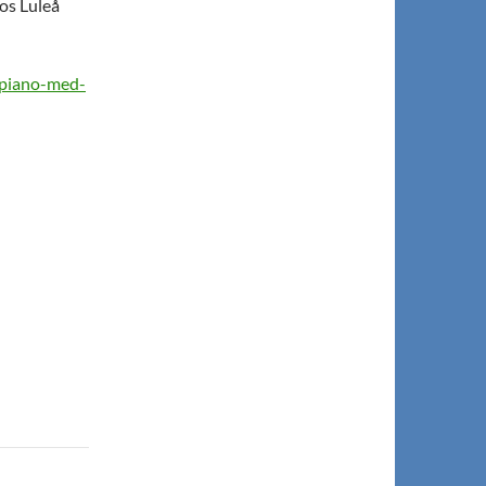
os Luleå
tpiano-med-