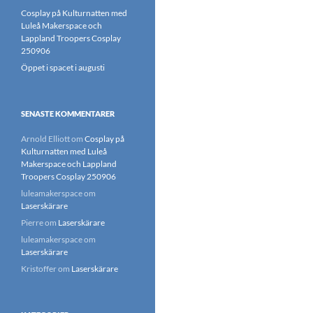
Cosplay på Kulturnatten med
Luleå Makerspace och
Lappland Troopers Cosplay
250906
Öppet i spacet i augusti
SENASTE KOMMENTARER
Arnold Elliott
om
Cosplay på
Kulturnatten med Luleå
Makerspace och Lappland
Troopers Cosplay 250906
luleamakerspace
om
Laserskärare
Pierre
om
Laserskärare
luleamakerspace
om
Laserskärare
Kristoffer
om
Laserskärare