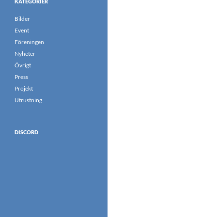
KATEGORIER
Bilder
Event
Föreningen
Nyheter
Övrigt
Press
Projekt
Utrustning
DISCORD