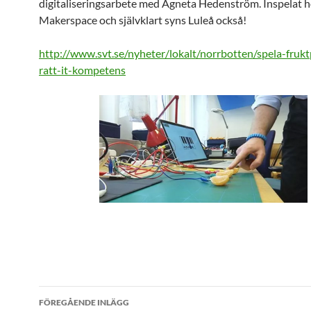
digitaliseringsarbete med Agneta Hedenström. Inspelat h
Makerspace och självklart syns Luleå också!
http://www.svt.se/nyheter/lokalt/norrbotten/spela-fruk
ratt-it-kompetens
Inläggsnavigering
FÖREGÅENDE INLÄGG