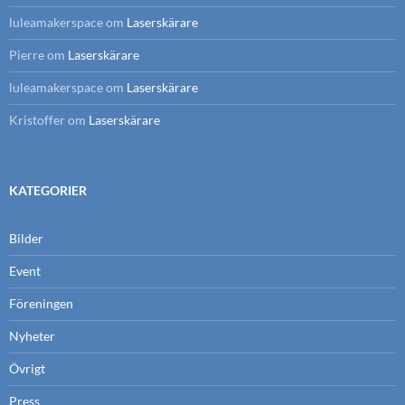
luleamakerspace
om
Laserskärare
Pierre
om
Laserskärare
luleamakerspace
om
Laserskärare
Kristoffer
om
Laserskärare
KATEGORIER
Bilder
Event
Föreningen
Nyheter
Övrigt
Press