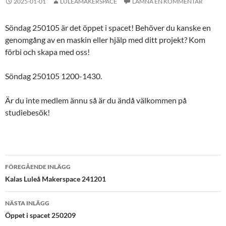
2025-01-01
LULEAMAKERSPACE
LÄMNA EN KOMMENTAR
Söndag 250105 är det öppet i spacet! Behöver du kanske en
genomgång av en maskin eller hjälp med ditt projekt? Kom
förbi och skapa med oss!
Söndag 250105 1200-1430.
Är du inte medlem ännu så är du ändå välkommen på
studiebesök!
Inläggsnavigering
FÖREGÅENDE INLÄGG
Kalas Luleå Makerspace 241201
NÄSTA INLÄGG
Öppet i spacet 250209