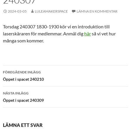
2024-03-05
LULEAMAKERSPACE
LÄMNA EN KOMMENTAR
Torsdag 240307 1830-1930 kör vi en introduktion till
laserskäraren för medlemmar. Anmäl dig
här
så vi vet hur
många som kommer.
Inläggsnavigering
FÖREGÅENDE INLÄGG
Öppet i spacet 240210
NÄSTA INLÄGG
Öppet i spacet 240309
LÄMNA ETT SVAR