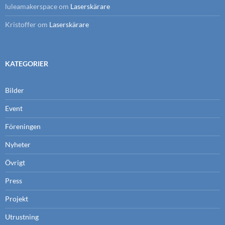
luleamakerspace
om
Laserskärare
Kristoffer
om
Laserskärare
KATEGORIER
Bilder
Event
Föreningen
Nyheter
Övrigt
Press
Projekt
Utrustning