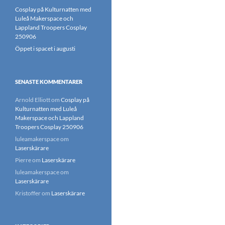
Cosplay på Kulturnatten med
Luleå Makerspace och
Lappland Troopers Cosplay
250906
Öppet i spacet i augusti
SENASTE KOMMENTARER
Arnold Elliott
om
Cosplay på
Kulturnatten med Luleå
Makerspace och Lappland
Troopers Cosplay 250906
luleamakerspace
om
Laserskärare
Pierre
om
Laserskärare
luleamakerspace
om
Laserskärare
Kristoffer
om
Laserskärare