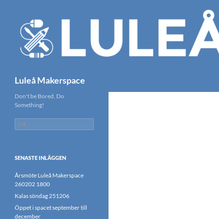
Hoppa
till
innehåll
Sök
Luleå Makerspace
Don't be Bored, Do
Something!
Sök
efter:
SENASTE INLÄGGEN
Årsmöte Luleå Makerspace
260202 1800
Kalas söndag 251206
Öppet i spacet september till
december