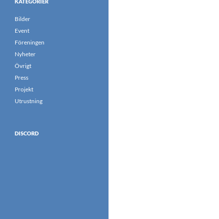
KATEGORIER
Bilder
Event
Föreningen
Nyheter
Övrigt
Press
Projekt
Utrustning
DISCORD