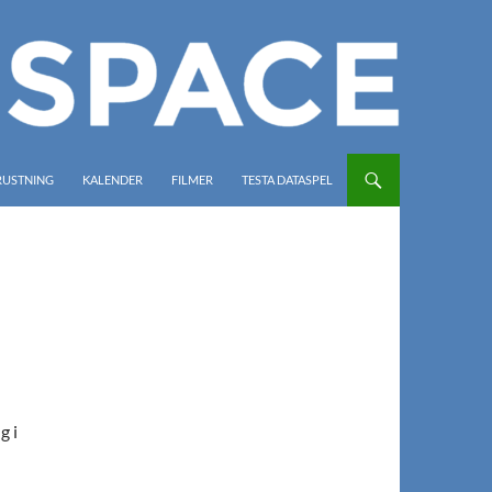
RUSTNING
KALENDER
FILMER
TESTA DATASPEL
g i