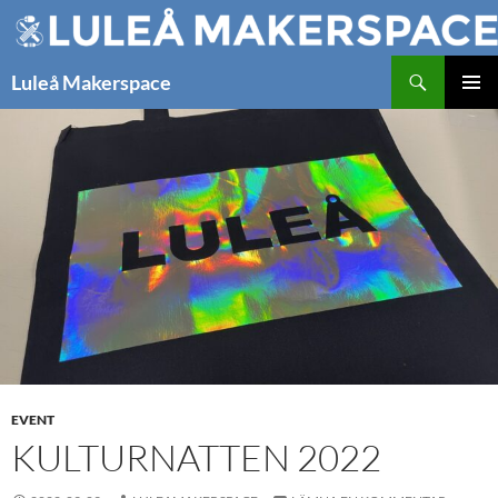
Hoppa
till
innehåll
Sök
Luleå Makerspace
PRIMÄR
MENY
EVENT
KULTURNATTEN 2022