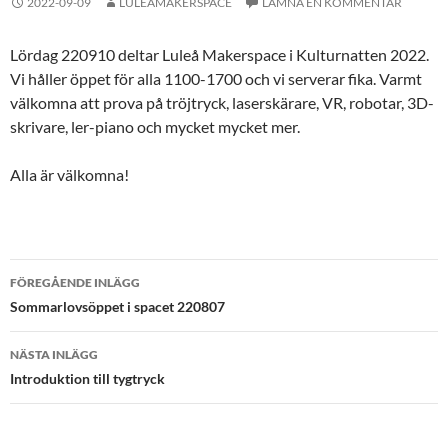
2022-09-09
LULEAMAKERSPACE
LÄMNA EN KOMMENTAR
Lördag 220910 deltar Luleå Makerspace i Kulturnatten 2022.
Vi håller öppet för alla 1100-1700 och vi serverar fika. Varmt
välkomna att prova på tröjtryck, laserskärare, VR, robotar, 3D-
skrivare, ler-piano och mycket mycket mer.
Alla är välkomna!
Inläggsnavigering
FÖREGÅENDE INLÄGG
Sommarlovsöppet i spacet 220807
NÄSTA INLÄGG
Introduktion till tygtryck