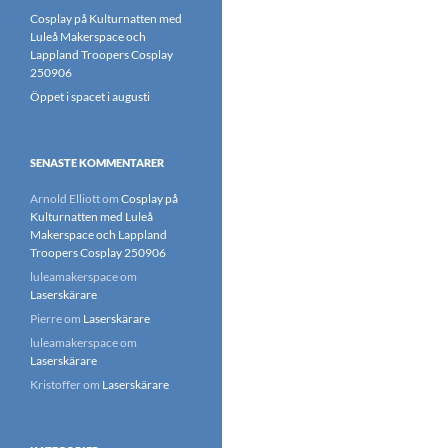
Cosplay på Kulturnatten med
Luleå Makerspace och
Lappland Troopers Cosplay
250906
Öppet i spacet i augusti
SENASTE KOMMENTARER
Arnold Elliott
om
Cosplay på
Kulturnatten med Luleå
Makerspace och Lappland
Troopers Cosplay 250906
luleamakerspace
om
Laserskärare
Pierre
om
Laserskärare
luleamakerspace
om
Laserskärare
Kristoffer
om
Laserskärare