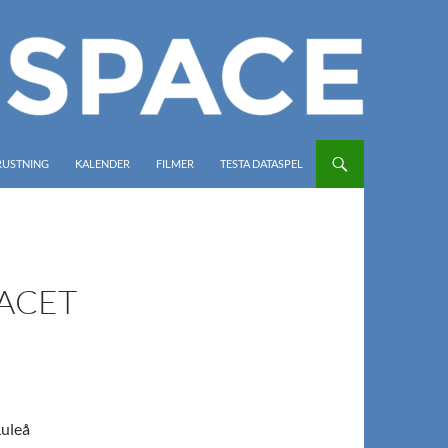
RUSTNING
KALENDER
FILMER
TESTA DATASPEL
ACET
Luleå