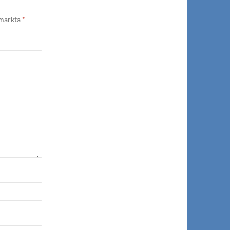
 märkta
*