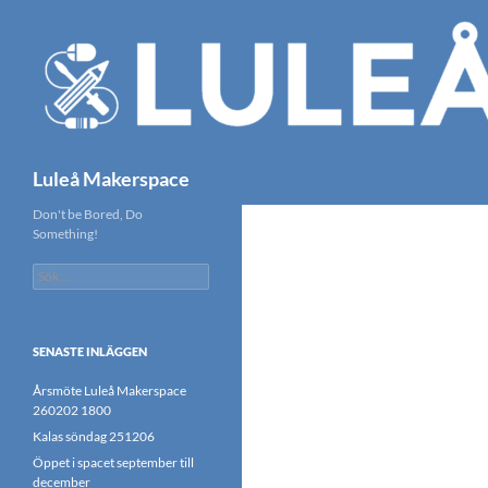
Hoppa
till
innehåll
Sök
Luleå Makerspace
Don't be Bored, Do
Something!
Sök
efter:
SENASTE INLÄGGEN
Årsmöte Luleå Makerspace
260202 1800
Kalas söndag 251206
Öppet i spacet september till
december