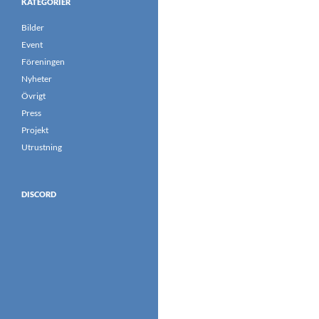
KATEGORIER
Bilder
Event
Föreningen
Nyheter
Övrigt
Press
Projekt
Utrustning
DISCORD