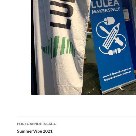
Inläggsnavigering
FÖREGÅENDE INLÄGG
SummerVibe 2021