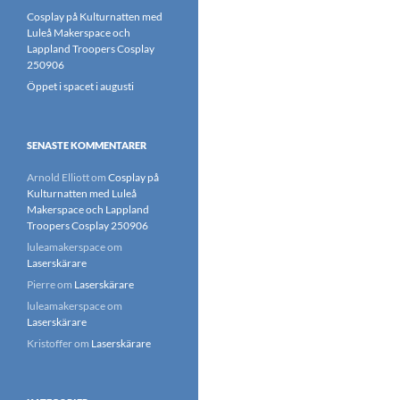
Cosplay på Kulturnatten med
Luleå Makerspace och
Lappland Troopers Cosplay
250906
Öppet i spacet i augusti
SENASTE KOMMENTARER
Arnold Elliott
om
Cosplay på
Kulturnatten med Luleå
Makerspace och Lappland
Troopers Cosplay 250906
luleamakerspace
om
Laserskärare
Pierre
om
Laserskärare
luleamakerspace
om
Laserskärare
Kristoffer
om
Laserskärare