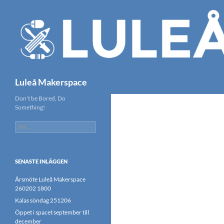
Hoppa
till
innehåll
Sök
Luleå Makerspace
Don't be Bored, Do
Something!
Sök
efter:
SENASTE INLÄGGEN
Årsmöte Luleå Makerspace
260202 1800
Kalas söndag 251206
Öppet i spacet september till
december