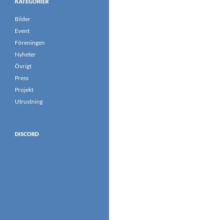
KATEGORIER
Bilder
Event
Föreningen
Nyheter
Övrigt
Press
Projekt
Utrustning
DISCORD