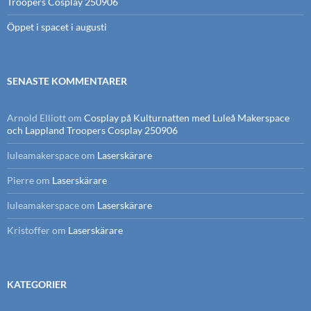
Troopers Cosplay 250906
Öppet i spacet i augusti
SENASTE KOMMENTARER
Arnold Elliott
om
Cosplay på Kulturnatten med Luleå Makerspace
och Lappland Troopers Cosplay 250906
luleamakerspace
om
Laserskärare
Pierre
om
Laserskärare
luleamakerspace
om
Laserskärare
Kristoffer
om
Laserskärare
KATEGORIER