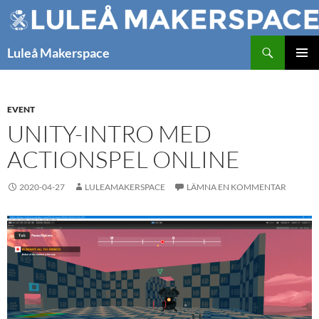
Hoppa
till
innehåll
Sök
Luleå Makerspace
PRIMÄR
MENY
EVENT
UNITY-INTRO MED
ACTIONSPEL ONLINE
2020-04-27
LULEAMAKERSPACE
LÄMNA EN KOMMENTAR