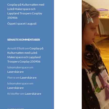
Cosplay på Kulturnatten med
Luleå Makerspace och
Lappland Troopers Cosplay
250906
Öppet i spacet i augusti
SENASTE KOMMENTARER
Arnold Elliott
om
Cosplay på
Kulturnatten med Luleå
Makerspace och Lappland
Troopers Cosplay 250906
luleamakerspace
om
Laserskärare
Pierre
om
Laserskärare
luleamakerspace
om
Laserskärare
Kristoffer
om
Laserskärare