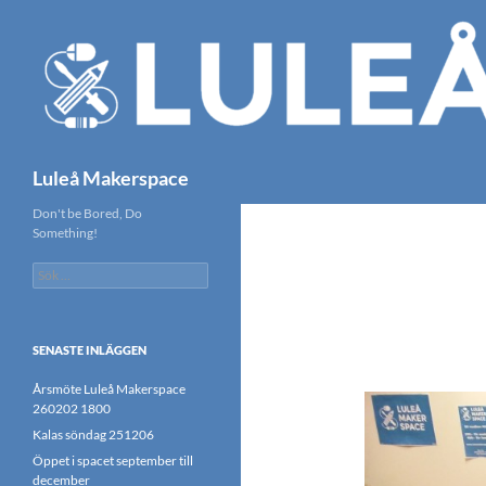
Hoppa
till
innehåll
Sök
Luleå Makerspace
Don't be Bored, Do
Something!
Sök
efter:
SENASTE INLÄGGEN
Årsmöte Luleå Makerspace
260202 1800
Kalas söndag 251206
Öppet i spacet september till
december