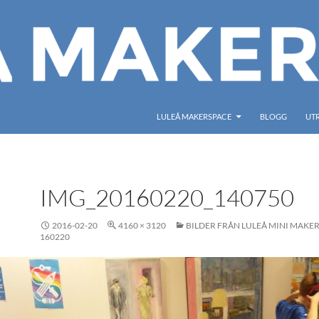
LULEÅ MAKERSPACE
BLOGG
UT
IMG_20160220_140750
2016-02-20
4160 × 3120
BILDER FRÅN LULEÅ MINI MAKER
160220