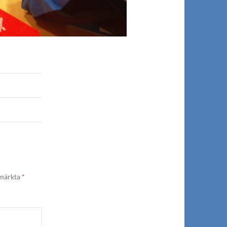
 märkta
*