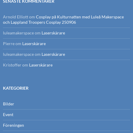
SENASTE KOMMENTARER
Arnold Elliott
om
Cosplay på Kulturnatten med Luleå Makerspace
och Lappland Troopers Cosplay 250906
luleamakerspace
om
Laserskärare
Pierre
om
Laserskärare
luleamakerspace
om
Laserskärare
Kristoffer
om
Laserskärare
KATEGORIER
Bilder
Event
Föreningen