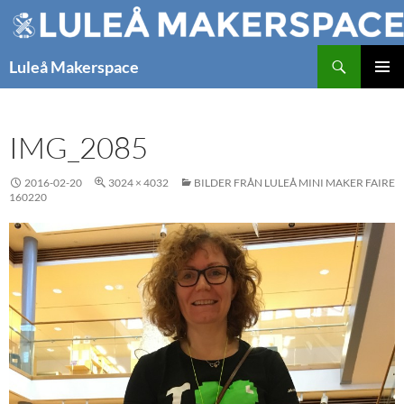
Hoppa
till
innehåll
Sök
Luleå Makerspace
PRIMÄR
MENY
IMG_2085
2016-02-20
3024 × 4032
BILDER FRÅN LULEÅ MINI MAKER FAIRE
160220