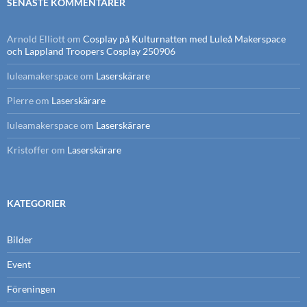
SENASTE KOMMENTARER
Arnold Elliott
om
Cosplay på Kulturnatten med Luleå Makerspace
och Lappland Troopers Cosplay 250906
luleamakerspace
om
Laserskärare
Pierre
om
Laserskärare
luleamakerspace
om
Laserskärare
Kristoffer
om
Laserskärare
KATEGORIER
Bilder
Event
Föreningen