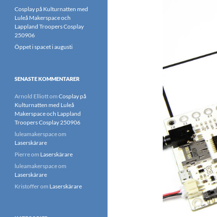
Cosplay på Kulturnatten med
Luleå Makerspace och
Lappland Troopers Cosplay
250906
Öppet i spacet i augusti
SENASTE KOMMENTARER
Arnold Elliott
om
Cosplay på
Kulturnatten med Luleå
Makerspace och Lappland
Troopers Cosplay 250906
luleamakerspace
om
Laserskärare
Pierre
om
Laserskärare
luleamakerspace
om
Laserskärare
Kristoffer
om
Laserskärare