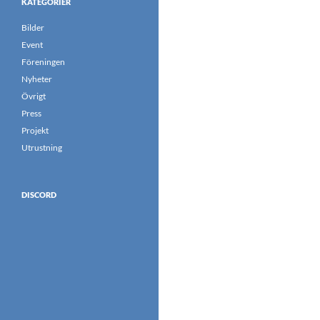
KATEGORIER
Bilder
Event
Föreningen
Nyheter
Övrigt
Press
Projekt
Utrustning
DISCORD