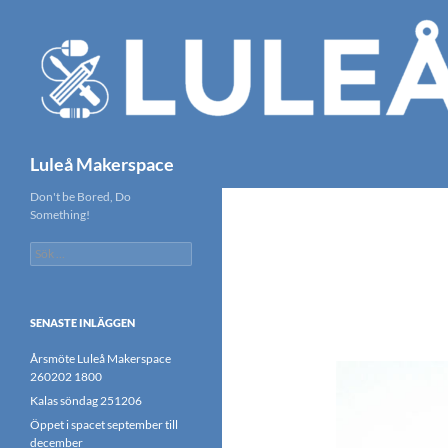
Hoppa
till
innehåll
Sök
Luleå Makerspace
Don't be Bored, Do
Something!
Sök
efter:
SENASTE INLÄGGEN
Årsmöte Luleå Makerspace
260202 1800
Kalas söndag 251206
Öppet i spacet september till
december