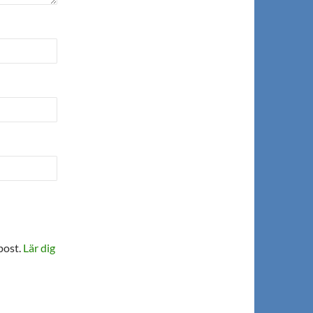
post.
Lär dig