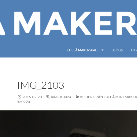
LULEÅ MAKERSPACE
BLOGG
UT
IMG_2103
2016-02-20
4032 × 3024
BILDER FRÅN LULEÅ MINI MAKER
160220