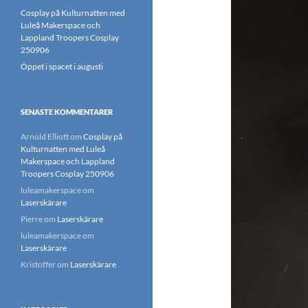
Cosplay på Kulturnatten med
Luleå Makerspace och
Lappland Troopers Cosplay
250906
Öppet i spacet i augusti
SENASTE KOMMENTARER
Arnold Elliott
om
Cosplay på
Kulturnatten med Luleå
Makerspace och Lappland
Troopers Cosplay 250906
luleamakerspace
om
Laserskärare
Pierre
om
Laserskärare
luleamakerspace
om
Laserskärare
Kristoffer
om
Laserskärare