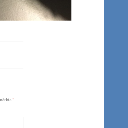
 märkta
*