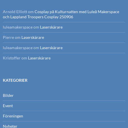
Arnold Elliott
om
Cosplay på Kulturnatten med Luleå Makerspace
och Lappland Troopers Cosplay 250906
luleamakerspace
om
Laserskärare
Pierre
om
Laserskärare
luleamakerspace
om
Laserskärare
Kristoffer
om
Laserskärare
KATEGORIER
Bilder
Event
Föreningen
Nyheter